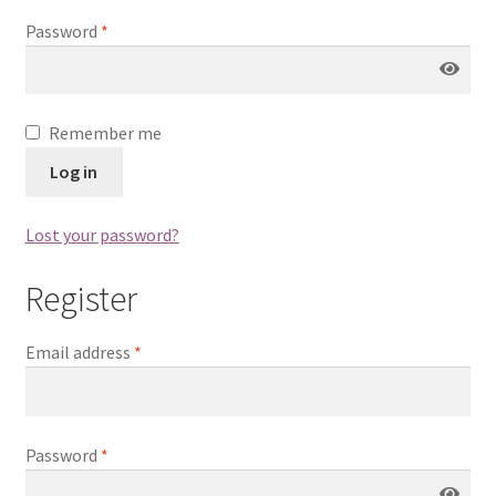
Password
*
Ödeme
qr2
Remember me
Sepet
Log in
Welcome
Lost your password?
Register
Email address
*
Password
*