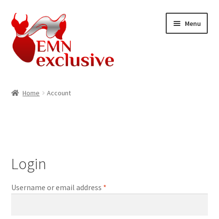
Skip
Skip
Menu
to
to
navigation
content
Home
Home
Account
about product
About US
Account
Login
Blog
Username or email address
*
Home